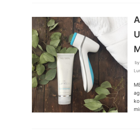
A
U
M
b
Lu
ME
ag
ko
mi