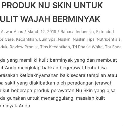
 PRODUK NU SKIN UNTUK
ULIT WAJAH BERMINYAK
y
Azwar Anas
March 12, 2019
Bahasa Indonesia
,
Extended
ce Care
,
Kecantikan
,
LumiSpa
,
Nuskin
,
Nuskin Tips
,
Nutricentials
,
oduk
,
Review Produk
,
Tips Kecantikan
,
Tri Phasic White
,
Tru Face
da yang memiliki kulit berminyak yang dan membuat
lit Anda mengkilap bahkan berjerawat tentu bisa
rasakan ketidaknyamanan baik secara tampilan atau
sa sakit yang diakibatkan oleh peradangan jerawat.
rikut beberapa produk perawatan Nu Skin yang bisa
da gunakan untuk menanggulangi masalah kulit
rminyak Anda