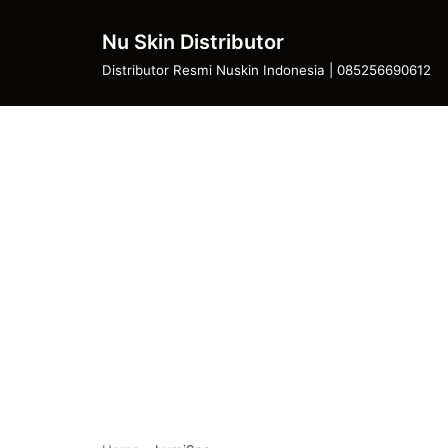
Skip
Nu Skin Distributor
to
Distributor Resmi Nuskin Indonesia | 085256690612
content