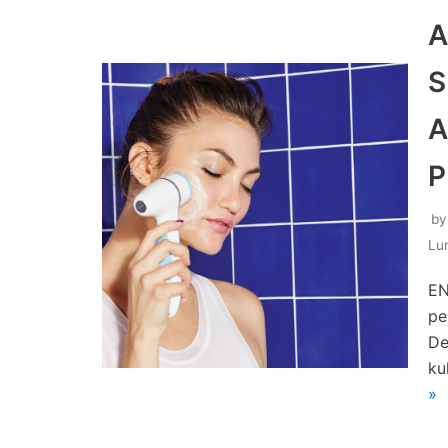
A
S
A
P
b
Lu
EN
pe
De
ku
»