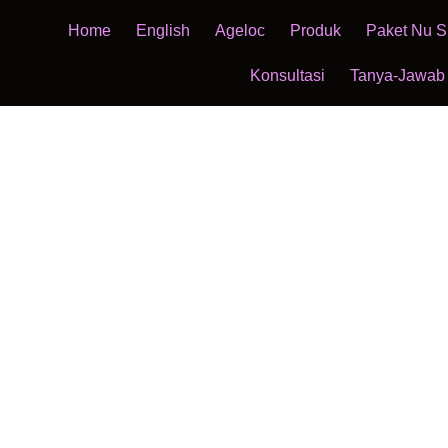
Home
English
Ageloc
Produk
Paket Nu S
Konsultasi
Tanya-Jawab