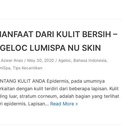
ANFAAT DARI KULIT BERSIH –
GELOC LUMISPA NU SKIN
y
Azwar Anas
May 30, 2020
Ageloc
,
Bahasa Indonesia
,
miSpa
,
Tips Kecantikan
NTANG KULIT ANDA Epidermis, pada umumnya
rkaitan dengan kulit terdiri dari beberapa lapisan. Kulit
ling luar, stratum corneum, adalah bagian yang terlihat
ri epidermis. Lapisan…
Read More »