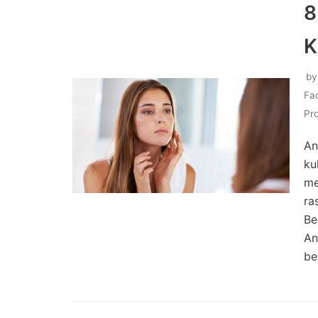
8
K
b
Fa
Pr
An
ku
me
ra
Be
An
be