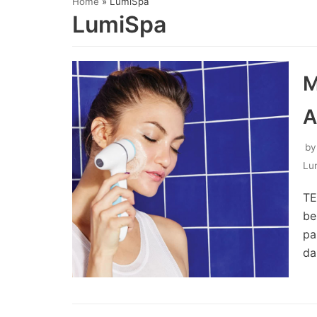
Home
»
LumiSpa
LumiSpa
M
A
b
Lu
TE
be
pa
da